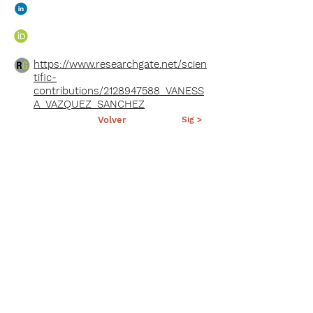
https://www.researchgate.net/scien
tific-
contributions/2128947588_VANESS
A_VAZQUEZ_SANCHEZ
< Ant.
Volver
Sig >
Suscríbete a nuestro portal