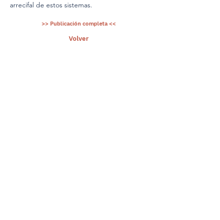
arrecifal de estos sistemas.
>> Publicación completa <<
< Ant.
Volver
Sig >
Suscríbete a nuestro portal
¡Gracias por unirte a Biodiversidad
Marina de Yucatán!
Enviar