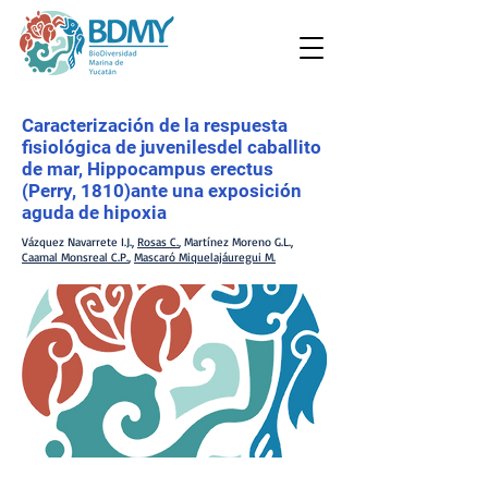
Caracterización de la respuesta
fisiológica de juvenilesdel caballito
de mar, Hippocampus erectus
(Perry, 1810)ante una exposición
aguda de hipoxia
Vázquez Navarrete I.J.,
Rosas C.
, Martínez Moreno G.L.,
Caamal Monsreal C.P.
,
Mascaró Miquelajáuregui M.