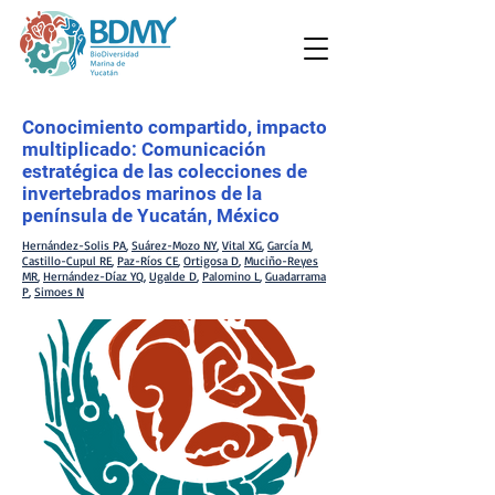
Conocimiento compartido, impacto
multiplicado: Comunicación
estratégica de las colecciones de
invertebrados marinos de la
península de Yucatán, México
Hernández-Solis PA
,
Suárez-Mozo NY
,
Vital XG
,
García M
,
Castillo-Cupul RE
,
Paz-Ríos CE
,
Ortigosa D
,
Muciño-Reyes
MR
,
Hernández-Díaz YQ
,
Ugalde D
,
Palomino L
,
Guadarrama
P
,
Simoes N