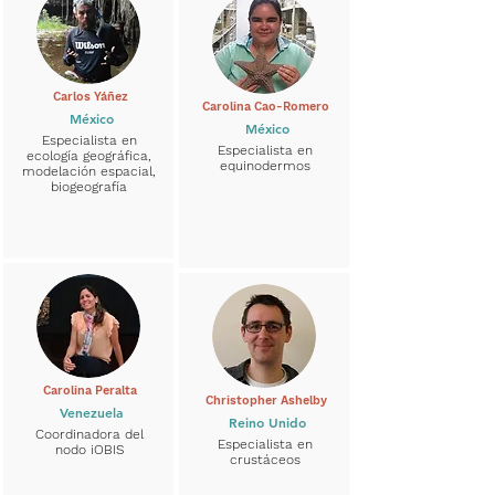
Carlos Yáñez
Carolina Cao-Romero
México
México
Especialista en
Especialista en
ecología geográfica,
equinodermos
modelación espacial,
biogeografía
Carolina Peralta
Christopher Ashelby
Venezuela
Reino Unido
Coordinadora del
Especialista en
nodo iOBIS
crustáceos