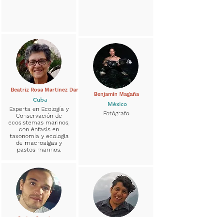
Beatriz Rosa Martínez Daranas
Benjamín Magaña
Cuba
México
Experta en Ecología y
Fotógrafo
Conservación de
ecosistemas marinos,
con énfasis en
taxonomía y ecología
de macroalgas y
pastos marinos.